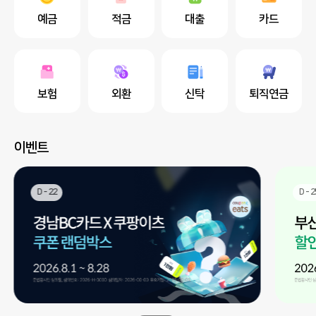
예금
적금
대출
카드
보험
외환
신탁
퇴직연금
이벤트
D - 22
D - 2