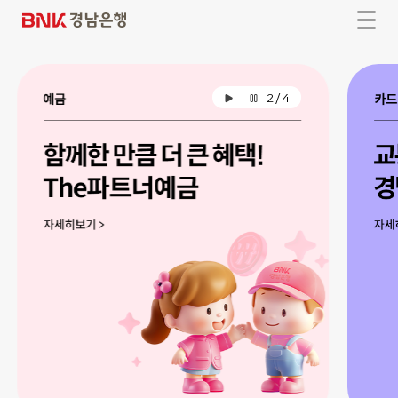
본
주
문
메
B
전
바
뉴
체
N
로
바
메
가
로
뉴
K
기
가
열
기
경
기
2
/
4
배
배
남
너
너
자
일
은
동
시
재
정
행
생
지